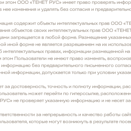
При этом ООО «ТЕНЕТ РУС» имеет право проверять инфо
 в нее изменения и удалять без согласия и предваритель
ация содержит объекты интеллектуальных прав ООО «ТЕ
ания объектов своих интеллектуальных прав ООО «ТЕНЕ
ами запрещается в любой форме. Размещение указанных 
бой иной форме не является разрешением на их использов
 интеллектуальных правах, информации размещенной на 
и этом Пользователи не имеют право изменять, воспроиз
 информацию без предварительного письменного согла
нной информации, допускается только при условии указа
за достоверность, точность и полноту информации, расп
 Пользователь может перейти по гиперссылке, расположен
С» не проверяет указанную информацию и не несет за н
етственности за непрерывность и качество работы сайта
ьзователя, которые могут возникнуть в результате посещ