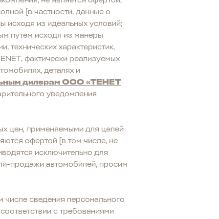
комления, не является офертой,
олной (в частности, данные о
ы исходя из идеальных условий;
ым путем исходя из манеры
и, технических характеристик,
TENET, фактически реализуемых
томобилях, деталях и
ьным дилерам ООО «ТЕНЕТ
арительного уведомления
ых цен, применяемыми для целей
яются офертой (в том числе, не
риводятся исключительно для
ли-продажи автомобилей, просим
ом числе сведения персонального
 соответствии с требованиями