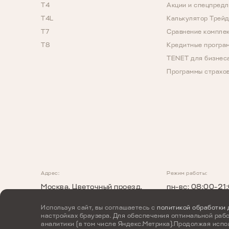
T4
Акции и спецпред
T4L
Калькулятор Трей
T7
Сравнение компле
T8
Кредитные програ
TENET для бизнес
Программы страхо
Адрес:
Режим работы:
Москва, Цветочный проезд,
пн-вс: 08:00-21
д. 17
+7 (495) 477-
Используя сайт, вы соглашаетесь с
политикой обработки
настройках браузера. Для обеспечения оптимальной рабо
аналитики (в том числе Яндекс.Метрика).Продолжая испо