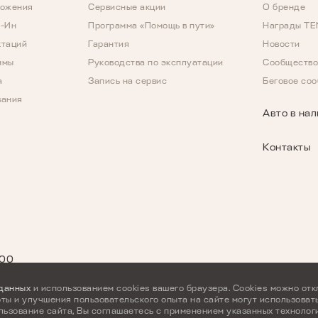
ложения
Сервисные акции
О бренде
д-Ин
Программа «Помощь в пути»
Награды T
ктаций
Гарантия
Новости
ммы
Руководства по эксплуатации
Сообщество
а
Запись на сервис
Беговое со
вания
Авто в на
Контакты
МОДЕЛИ В НАЛИЧ
:00
68-11
A8
Скоро в продаже
 данных
и использованием cookies вашего браузера. Cookies можно отк
ты и улучшения пользовательского опыта на сайте могут использоват
льзование сайта, Вы соглашаетесь с применением указанных технолог