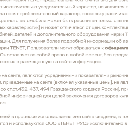
билей марки TENETпредставлена исключительно для озна
 исключительно уведомительный характер, не является п
да носят приблизительный характер, поскольку рассчитан
кретного автомобиля может быть рассчитан только опытн
х характеристик) и может отличаться от цен, комплектаци
билей, деталей и дополнительного оборудования марки 
ации. Для получения более подробной информации об ав
рки TENET, Пользователи могут обращаться к
официал
» оставляет за собой право в любой момент, без предв
менения в размещенную на сайте информацию.
 на сайте, являются усредненными показателями рыночн
 приведенные на сайте (включая указанные цены), не явл
со ст.ст.432, 437, 494 Гражданского кодекса России), п
бной информацией для целей заключения договоров куп
ам.
лей в процессе использования ими сайта сведения, в т
нятся и используются ООО «ТЕНЕТ РУС» исключительно в