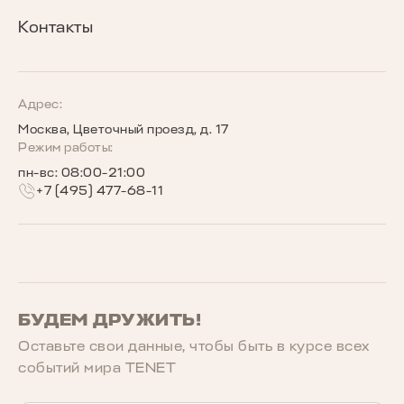
Кредитные программы
Гарантия
Награды TENET
Контакты
TENET для бизнеса
Руководства по эксплуатации
Новости
Программы страхования
Запись на сервис
Сообщество владельцев TENET
Адрес:
Москва, Цветочный проезд, д. 17
Беговое сообщество TENET
Режим работы:
пн-вс: 08:00-21:00
+7 (495) 477-68-11
БУДЕМ ДРУЖИТЬ!
Оставьте свои данные, чтобы быть в курcе всех
событий мира TENET