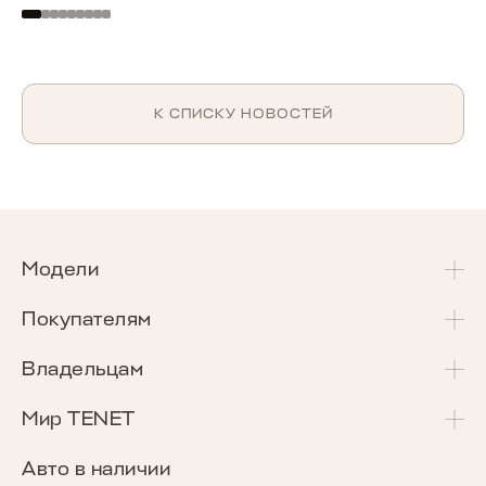
К СПИСКУ НОВОСТЕЙ
Модели
T4
Покупателям
T4L
Акции и спецпредложения
Владельцам
T7
Калькулятор Трейд-Ин
Сервисные акции
Мир TENET
T8
Сравнение комплектаций
Программа «Помощь в пути»
О бренде
Авто в наличии