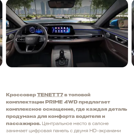
Кроссовер
TENET T7
в топовой
комплектации PRIME 4WD предлагает
комплексное оснащение, где каждая деталь
продумана для комфорта водителя и
пассажиров.
Центральное место в салоне
занимает цифровая панель с двумя HD-экранами