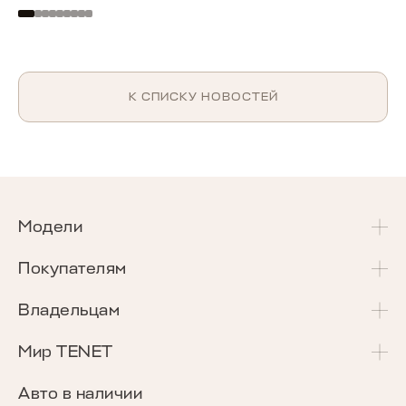
К СПИСКУ НОВОСТЕЙ
Модели
T4
Покупателям
T4L
Акции и спецпредложения
Владельцам
T7
Калькулятор Трейд-Ин
Сервисные акции
Мир TENET
T8
Сравнение комплектаций
Программа «Помощь в пути»
О бренде
Авто в наличии