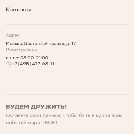
Кредитные программы
Гарантия
Награды TENET
Контакты
TENET для бизнеса
Руководства по эксплуатации
Новости
Программы страхования
Запись на сервис
Сообщество владельцев TENET
Адрес:
Москва, Цветочный проезд, д. 17
Беговое сообщество TENET
Режим работы:
пн-вс: 08:00-21:00
+7 (495) 477-68-11
БУДЕМ ДРУЖИТЬ!
Оставьте свои данные, чтобы быть в курcе всех
событий мира TENET