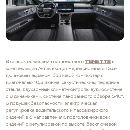
В список оснащения пятиместного
TENET T8
в
комплектации Актив входят медиасистема с 15,6-
дюймовым экраном, бортовой компьютер с
диагональю 10,3 дюйма, «акустические» передние
стекла, двухзонный климат-контроль, аудиосистема
с 8 динамиками, система панорамного обзора 540°,
6 подушек безопасности, электрическая
регулировка водительского и пассажирского
сидений в 6 направлениях, подголовники всех
сидений с регулировкой по высоте, бесключевой