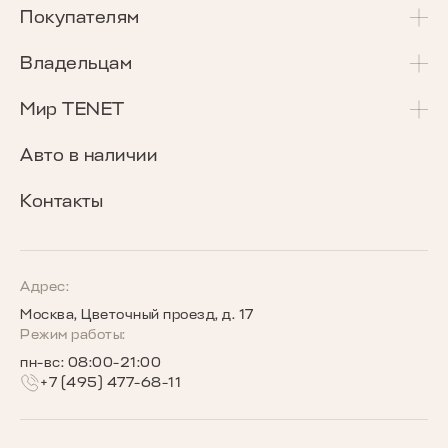
T4
Покупателям
T4L
Акции и спецпредложения
Владельцам
T7
Калькулятор Трейд-Ин
Сервисные акции
Мир TENET
T8
Сравнение комплектаций
Программа «Помощь в пути»
О бренде
Авто в наличии
Кредитные программы
Гарантия
Награды TENET
Контакты
TENET для бизнеса
Руководства по эксплуатации
Новости
Программы страхования
Запись на сервис
Сообщество владельцев TENET
Адрес:
Москва, Цветочный проезд, д. 17
Беговое сообщество TENET
Режим работы:
пн-вс: 08:00-21:00
+7 (495) 477-68-11