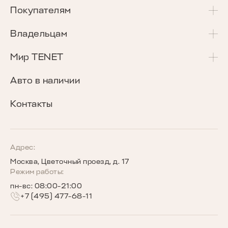
T4
Покупателям
T4L
Акции и спецпредложения
Владельцам
T7
Калькулятор Трейд-Ин
Сервисные акции
Мир TENET
T8
Сравнение комплектаций
Программа «Помощь в пути»
О бренде
Авто в наличии
Кредитные программы
Гарантия
Награды TENET
Контакты
TENET для бизнеса
Руководства по эксплуатации
Новости
Программы страхования
Запись на сервис
Сообщество владельцев TENET
Адрес:
Москва, Цветочный проезд, д. 17
Беговое сообщество TENET
Режим работы:
пн-вс: 08:00-21:00
+7 (495) 477-68-11