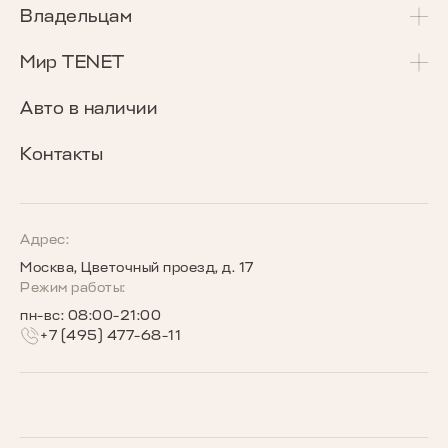
T4L
Акции и спецпредложения
Владельцам
T7
Калькулятор Трейд-Ин
Сервисные акции
Мир TENET
T8
Сравнение комплектаций
Программа «Помощь в пути»
О бренде
Авто в наличии
Кредитные программы
Гарантия
Награды TENET
Контакты
TENET для бизнеса
Руководства по эксплуатации
Новости
Программы страхования
Запись на сервис
Сообщество владельцев TENET
Адрес:
Москва, Цветочный проезд, д. 17
Беговое сообщество TENET
Режим работы:
пн-вс: 08:00-21:00
+7 (495) 477-68-11