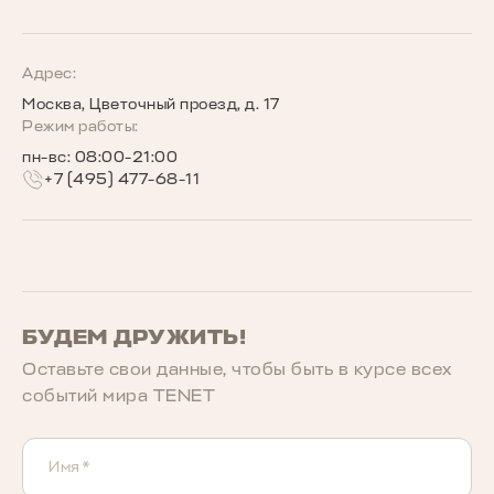
TENET для бизнеса
Руководства по эксплуатации
Новости
Программы страхования
Запись на сервис
Сообщество владельцев TENET
Адрес:
Москва, Цветочный проезд, д. 17
Беговое сообщество TENET
Режим работы:
пн-вс: 08:00-21:00
+7 (495) 477-68-11
БУДЕМ ДРУЖИТЬ!
Оставьте свои данные, чтобы быть в курcе всех
событий мира TENET
Имя*